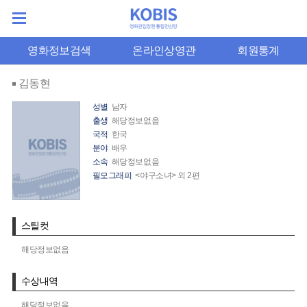
영화정보검색
온라인상영관
회원통계
김동현
성별
남자
출생
해당정보없음
국적
한국
분야
배우
소속
해당정보없음
필모그래피
<야구소녀> 외 2편
스틸컷
해당정보없음
수상내역
해당정보없음