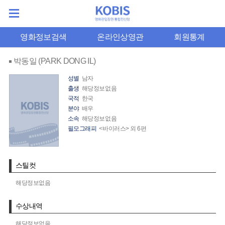
영화정보검색
온라인상영관
회원통계
박동일 (PARK DONG IL)
성별
남자
출생
해당정보없음
국적
한국
분야
배우
소속
해당정보없음
필모그래피
<바이러스> 외 6편
스틸컷
해당정보없음
수상내역
해당정보없음