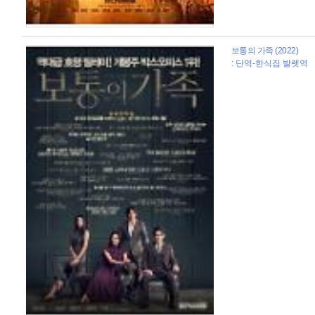
보통의 가족 (2022)
: 단역-한식집 발렛역