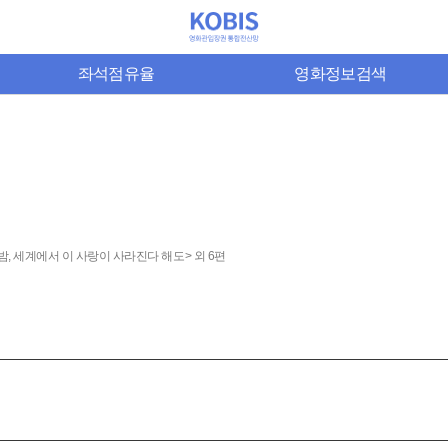
좌석점유율
영화정보검색
밤, 세계에서 이 사랑이 사라진다 해도> 외 6편