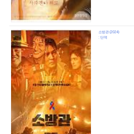
소방관 (2024)
: 단역