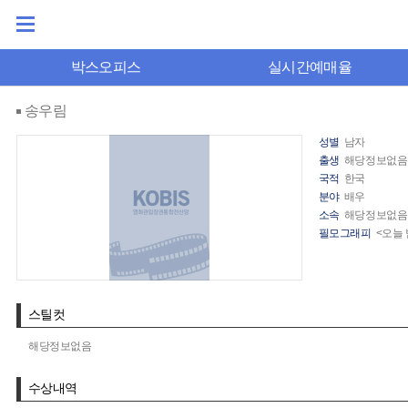
박스오피스
실시간예매율
송우림
성별
남자
출생
해당정보없음
국적
한국
분야
배우
소속
해당정보없음
필모그래피
<오늘 
스틸컷
해당정보없음
수상내역