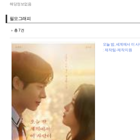
해당정보없음
필모그래피
총 7건
오늘 밤, 세계에서 이 사
: 제작팀-제작지원