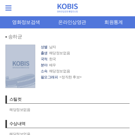
영화정보검색
온라인상영관
회원통계
송하균
성별
남자
출생
해당정보없음
국적
한국
분야
배우
소속
해당정보없음
필모그래피
<정직한 후보>
스틸컷
해당정보없음
수상내역
해당정보없음