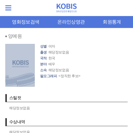
영화정보검색
온라인상영관
회원통계
양예원
성별
여자
출생
해당정보없음
국적
한국
분야
배우
소속
해당정보없음
필모그래피
<정직한 후보>
스틸컷
해당정보없음
수상내역
해당정보없음