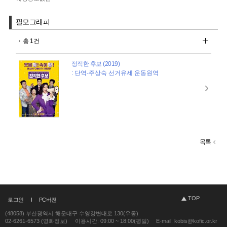
필모그래피
총 1건
정직한 후보 (2019)
: 단역-주상숙 선거유세 운동원역
목록
TOP
로그인
PC버전
(48058) 부산광역시 해운대구 수영강변대로 130(우동)
02-6261-6573 (영화정보)
이용시간: 09:00 ~ 18:00(평일)
E-mail: kobis@kofic.or.kr