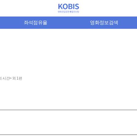
좌석점유율
영화정보검색
 시간> 외 1편