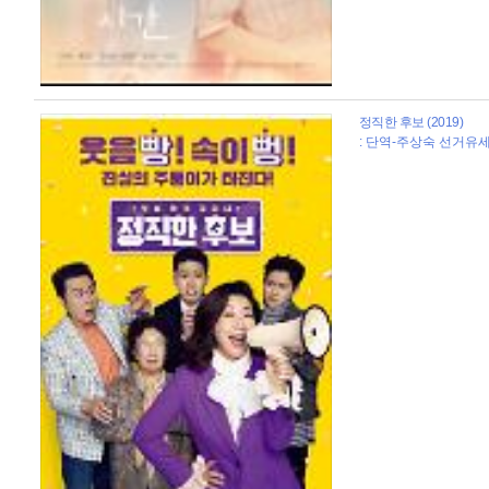
정직한 후보 (2019)
: 단역-주상숙 선거유