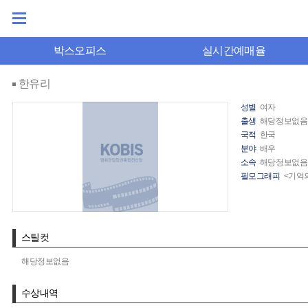
박스오피스
실시간예매율
한유리
성별
여자
출생
해당정보없음
국적
한국
분야
배우
소속
해당정보없음
필모그래피
<기억의
스틸컷
해당정보없음
수상내역