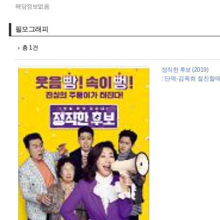
해당정보없음
필모그래피
총 1건
정직한 후보 (2019)
: 단역-김옥희 절친할