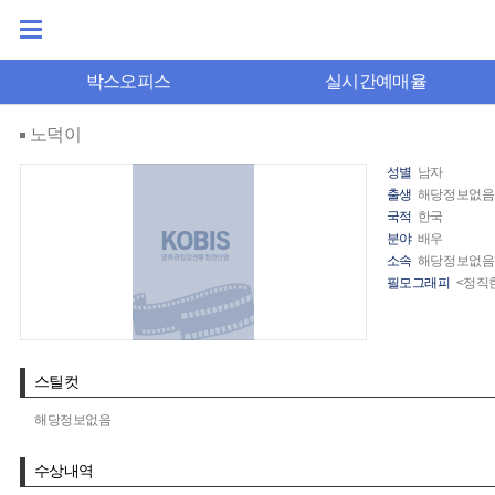
박스오피스
실시간예매율
노덕이
성별
남자
출생
해당정보없음
국적
한국
분야
배우
소속
해당정보없음
필모그래피
<정직
스틸컷
해당정보없음
수상내역