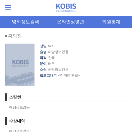
영화정보검색
온라인상영관
회원통계
홍의정
성별
여자
출생
해당정보없음
국적
한국
분야
배우
소속
해당정보없음
필모그래피
<정직한 후보>
스틸컷
해당정보없음
수상내역
해당정보없음