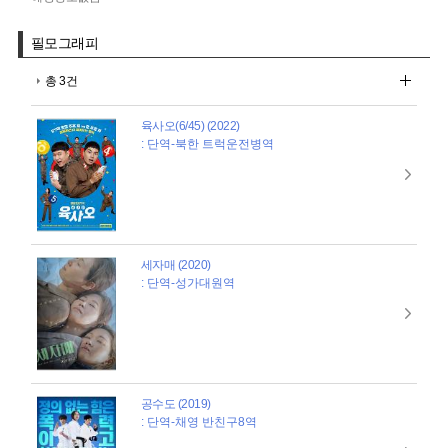
필모그래피
총 3건
육사오(6/45) (2022)
: 단역-북한 트럭운전병역
세자매 (2020)
: 단역-성가대원역
공수도 (2019)
: 단역-채영 반친구8역