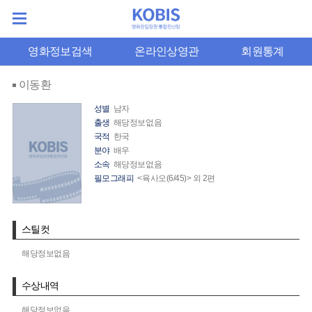
영화정보검색
온라인상영관
회원통계
이동환
성별
남자
출생
해당정보없음
국적
한국
분야
배우
소속
해당정보없음
필모그래피
<육사오(6/45)> 외 2편
스틸컷
해당정보없음
수상내역
해당정보없음