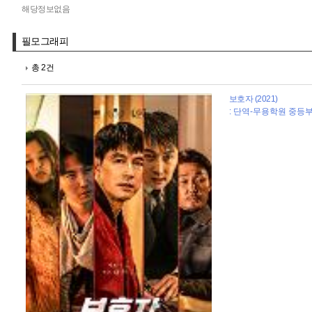
해당정보없음
필모그래피
총 2건
보호자 (2021)
: 단역-무용학원 중등