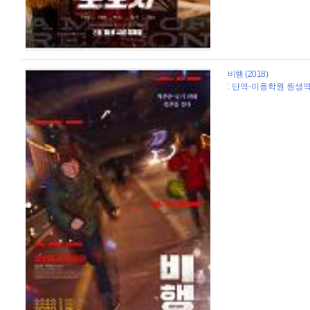
비행 (2018)
: 단역-미용학원 원생