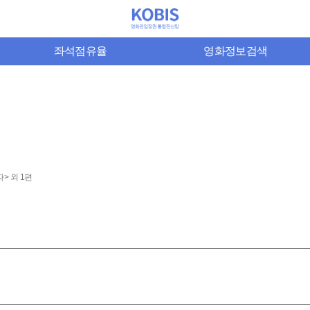
좌석점유율
영화정보검색
> 외 1편