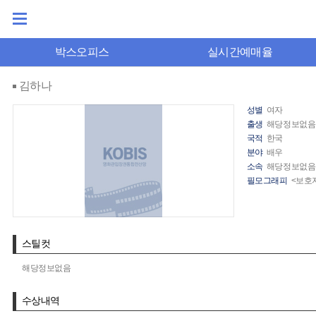
박스오피스
실시간예매율
김하나
성별
여자
출생
해당정보없음
국적
한국
분야
배우
소속
해당정보없음
필모그래피
<보호자
스틸컷
해당정보없음
수상내역