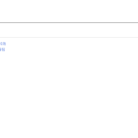
19)
출팀