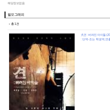
해당정보없음
필모그래피
총 1건
犬견 : 버려진 아이들 (20
: 단역-조는 학생역,연