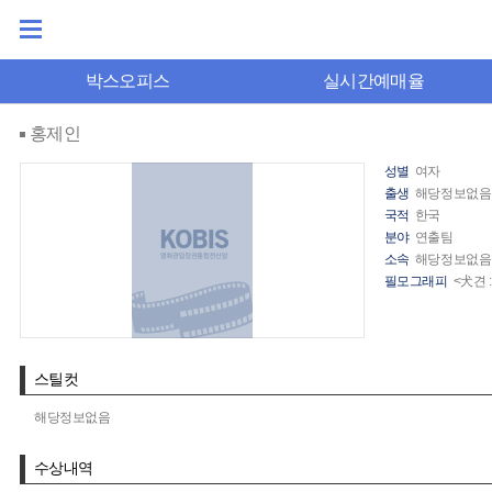
박스오피스
실시간예매율
홍제인
성별
여자
출생
해당정보없음
국적
한국
분야
연출팀
소속
해당정보없음
필모그래피
<犬견 
스틸컷
해당정보없음
수상내역