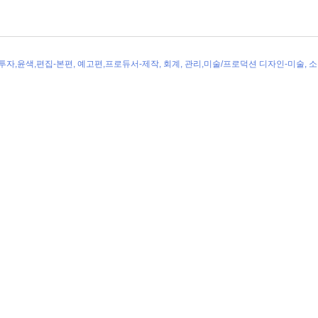
,투자,윤색,편집-본편, 예고편,프로듀서-제작, 회계, 관리,미술/프로덕션 디자인-미술, 