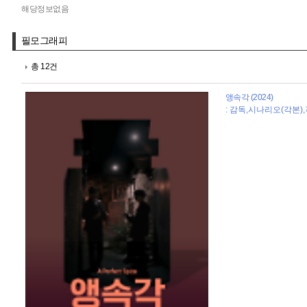
해당정보없음
필모그래피
총 12건
앵속각 (2024)
: 감독,시나리오(각본