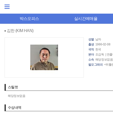
박스오피스
실시간예매율
김한 (KIM HAN)
성별
남자
출생
1986-02-08
국적
한국
분야
조감독 | 연
소속
해당정보없음
필모그래피
<뒤틀린
스틸컷
해당정보없음
수상내역