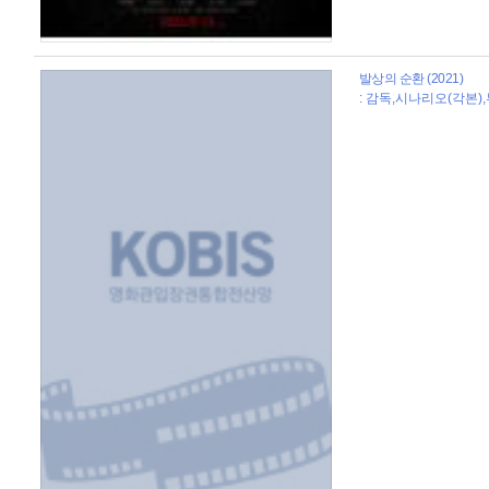
발상의 순환 (2021)
: 감독,시나리오(각본)