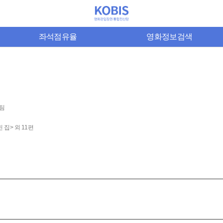
좌석점유율
영화정보검색
출팀
 집> 외 11편