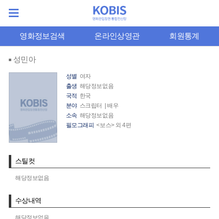
영화정보검색
온라인상영관
회원통계
성민아
성별
여자
출생
해당정보없음
국적
한국
분야
스크립터 | 배우
소속
해당정보없음
필모그래피
<보스> 외 4편
스틸컷
해당정보없음
수상내역
해당정보없음