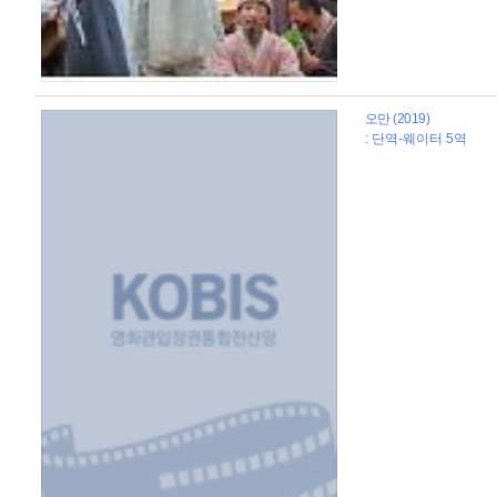
오만 (2019)
: 단역-웨이터 5역