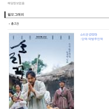
해당정보없음
필모그래피
총 2건
소리꾼 (2020)
: 단역-약방주인역