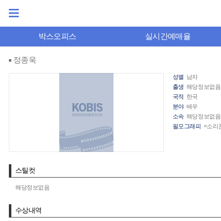
박스오피스
실시간예매율
정종욱
성별
남자
출생
해당정보없음
국적
한국
분야
배우
소속
해당정보없음
필모그래피
<소리꾼
스틸컷
해당정보없음
수상내역