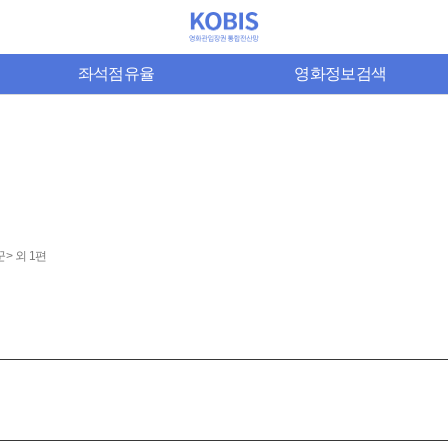
좌석점유율
영화정보검색
> 외 1편