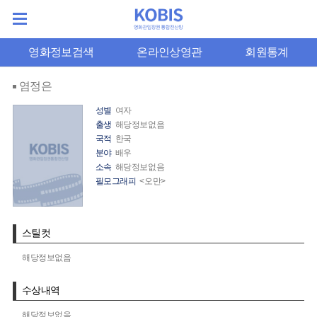
영화정보검색
온라인상영관
회원통계
염정은
성별
여자
출생
해당정보없음
국적
한국
분야
배우
소속
해당정보없음
필모그래피
<오만>
스틸컷
해당정보없음
수상내역
해당정보없음