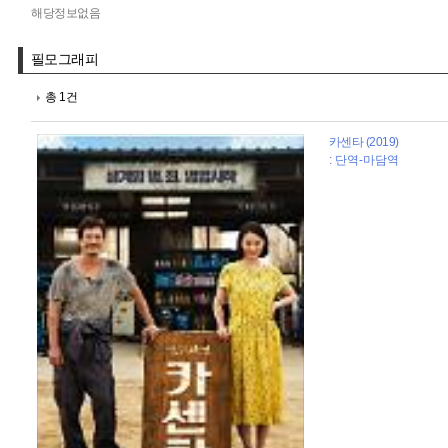
해당정보없음
필모그래피
총 1건
카센타 (2019)
: 단역-마담역