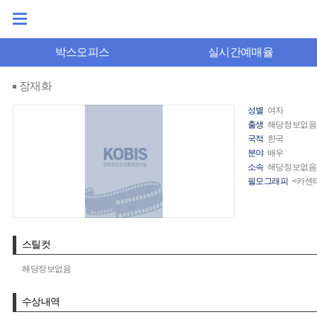
박스오피스
실시간예매율
장재화
성별
여자
출생
해당정보없음
국적
한국
분야
배우
소속
해당정보없음
필모그래피
<카센
스틸컷
해당정보없음
수상내역