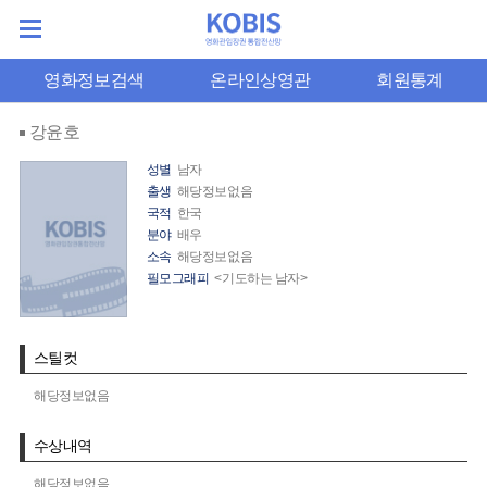
영화정보검색
온라인상영관
회원통계
강윤호
성별
남자
출생
해당정보없음
국적
한국
분야
배우
소속
해당정보없음
필모그래피
<기도하는 남자>
스틸컷
해당정보없음
수상내역
해당정보없음