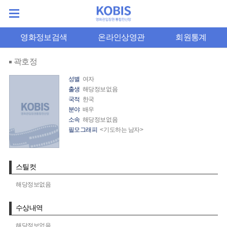
영화정보검색
온라인상영관
회원통계
곽호정
성별
여자
출생
해당정보없음
국적
한국
분야
배우
소속
해당정보없음
필모그래피
<기도하는 남자>
스틸컷
해당정보없음
수상내역
해당정보없음