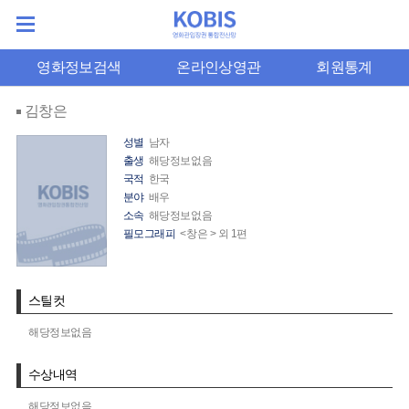
영화정보검색
온라인상영관
회원통계
김창은
성별
남자
출생
해당정보없음
국적
한국
분야
배우
소속
해당정보없음
필모그래피
<창은 > 외 1편
스틸컷
해당정보없음
수상내역
해당정보없음