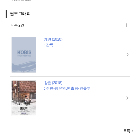
필모그래피
총 2건
계란 (2020)
: 감독
창은 (2018)
: 주연-창은역,연출팀-연출부
목록