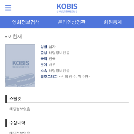
영화정보검색
온라인상영관
회원통계
이찬재
성별
남자
출생
해당정보없음
국적
한국
분야
배우
소속
해당정보없음
필모그래피
<신의 한 수: 귀수편>
스틸컷
해당정보없음
수상내역
해당정보없음