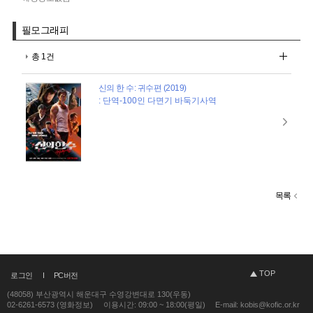
필모그래피
총 1건
신의 한 수: 귀수편 (2019)
: 단역-100인 다면기 바둑기사역
목록
TOP
로그인
PC버전
(48058) 부산광역시 해운대구 수영강변대로 130(우동)
02-6261-6573 (영화정보)
이용시간: 09:00 ~ 18:00(평일)
E-mail: kobis@kofic.or.kr