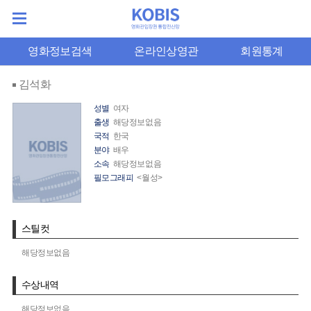
영화정보검색
온라인상영관
회원통계
김석화
성별
여자
출생
해당정보없음
국적
한국
분야
배우
소속
해당정보없음
필모그래피
<월성>
스틸컷
해당정보없음
수상내역
해당정보없음