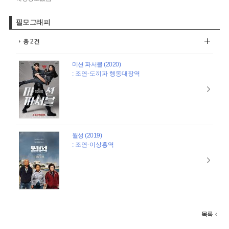
필모그래피
총 2건
미션 파서블 (2020)
: 조연-도끼파 행동대장역
월성 (2019)
: 조연-이상홍역
목록