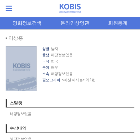
영화정보검색
온라인상영관
회원통계
이상홍
성별
남자
출생
해당정보없음
국적
한국
분야
배우
소속
해당정보없음
필모그래피
<미션 파서블> 외 1편
스틸컷
해당정보없음
수상내역
해당정보없음