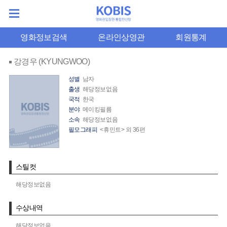
영화정보검색
온라인상영관
회원통계
강경우 (KYUNGWOO)
성별
남자
출생
해당정보없음
국적
한국
분야
메이킹필름
소속
해당정보없음
필모그래피
<휴민트> 외 36편
스틸컷
해당정보없음
수상내역
해당정보없음