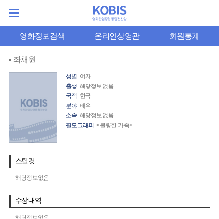
영화정보검색
온라인상영관
회원통계
좌채원
성별
여자
출생
해당정보없음
국적
한국
분야
배우
소속
해당정보없음
필모그래피
<불량한 가족>
스틸컷
해당정보없음
수상내역
해당정보없음