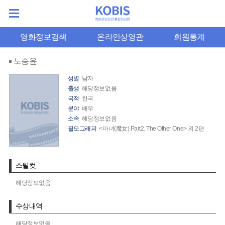
영화정보검색
온라인상영관
회원통계
노승윤
성별
남자
출생
해당정보없음
국적
한국
분야
배우
소속
해당정보없음
필모그래피
<마녀(魔女) Part2. The Other One> 외 2편
스틸컷
해당정보없음
수상내역
해당정보없음