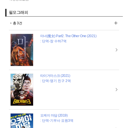
필모그래피
총 3건
마녀(魔女) Part2. The Other One (2021)
: 단역-장 수하7역
타이거마스크 (2021)
: 단역-명기 친구 2역
오케이 마담 (2019)
: 단역-기무사 요원3역