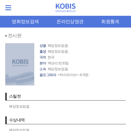
영화정보검색
온라인상영관
회원통계
전시완
성별
해당정보없음
출생
해당정보없음
국적
한국
분야
액션/스턴트팀
소속
해당정보없음
필모그래피
<하이파이브> 외 6편
스틸컷
해당정보없음
수상내역
해당정보없음