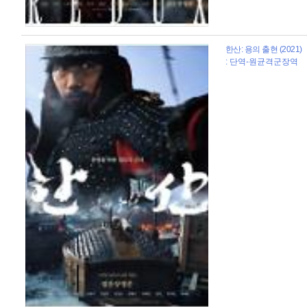
한산: 용의 출현 (2021)
: 단역-원균격군장역