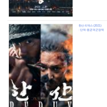
한산 리덕스 (2021)
: 단역-원균격군장역