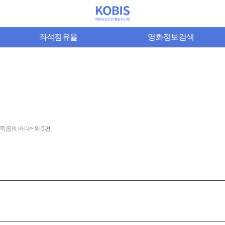
좌석점유율
영화정보검색
 죽음의 바다> 외 5편