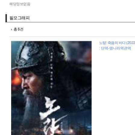
해당정보없음
필모그래피
총 6건
노량: 죽음의 바다 (2022
: 단역-명나라역관역