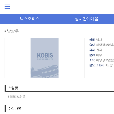
박스오피스
실시간예매율
남상우
성별
남자
출생
해당정보없음
국적
한국
분야
배우
소속
해당정보없음
필모그래피
<노량:
스틸컷
해당정보없음
수상내역