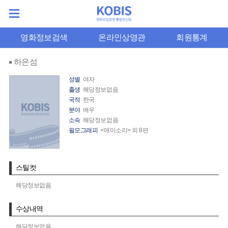
영화정보검색
온라인상영관
회원통계
하은섬
성별
여자
출생
해당정보없음
국적
한국
분야
배우
소속
해당정보없음
필모그래피
<매미소리> 외 8편
스틸컷
해당정보없음
수상내역
해당정보없음