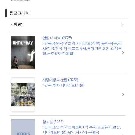
필모그래피
총 9건
언틸 더 데이 (2025)
: 감독,주연-주인희역,시나리오(각본),음악-작곡,작
사/작곡/편곡-작곡,프로듀서,투자,제작회계-회계부
장,스토리보드,제작
세종대왕의 눈물 (2022)
: 감독,투자,시나리오(각본)
창고멜 (2022)
: 감독,조연-박카스아줌마1역,투자,프로듀서,편집,
시나리오(각본),음악,작사/작곡/편곡