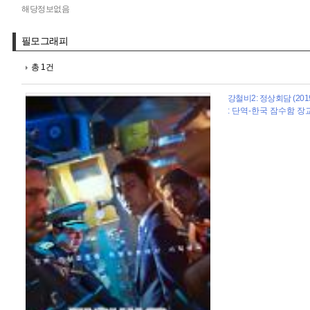
해당정보없음
필모그래피
총 1건
강철비2: 정상회담 (201
: 단역-한국 잠수함 장