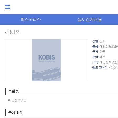
박스오피스
실시간예매율
박경준
성별
남자
출생
해당정보없음
국적
한국
분야
배우
소속
해당정보없음
필모그래피
<강철비
스틸컷
해당정보없음
수상내역