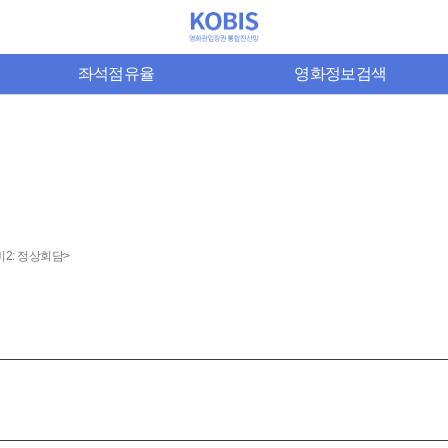
좌석점유율
영화정보검색
2: 정상회담>