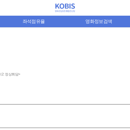
좌석점유율
영화정보검색
2: 정상회담>