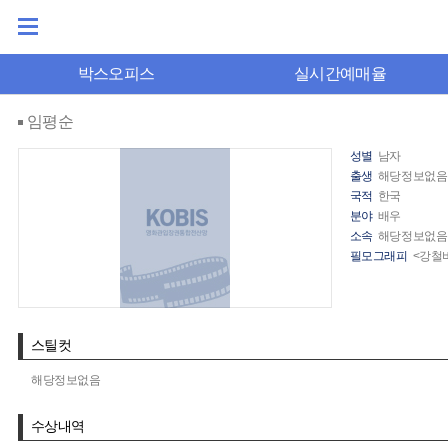
박스오피스
실시간예매율
임평순
성별
남자
출생
해당정보없음
국적
한국
분야
배우
소속
해당정보없음
필모그래피
<강철비
스틸컷
해당정보없음
수상내역