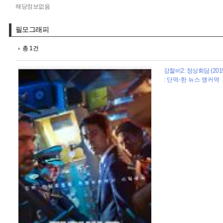
해당정보없음
필모그래피
총 1건
강철비2: 정상회담 (201
: 단역-한 뉴스 앵커역