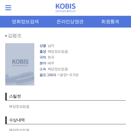
영화정보검색
온라인상영관
회원통계
김평조
성별
남자
출생
해당정보없음
국적
한국
분야
배우
소속
해당정보없음
필모그래피
<광장> 외 5편
스틸컷
해당정보없음
수상내역
해당정보없음