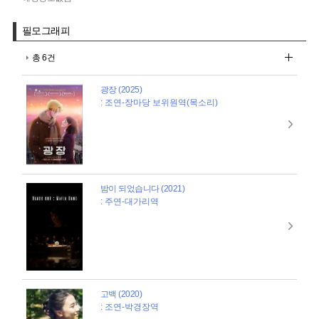
필모그래피
총 6건
광장 (2025)
: 조연-장마당 보위원역(목소리)
밤이 되었습니다 (2021)
: 주연-대가리역
고백 (2020)
: 조연-박경장역