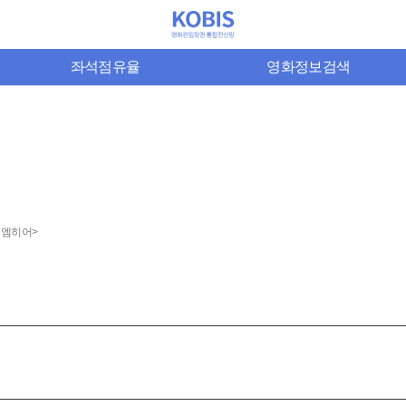
좌석점유율
영화정보검색
이엠히어>