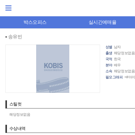
박스오피스
실시간예매율
송유빈
성별
남자
출생
해당정보없음
국적
한국
분야
배우
소속
해당정보없음
필모그래피
<#아
스틸컷
해당정보없음
수상내역