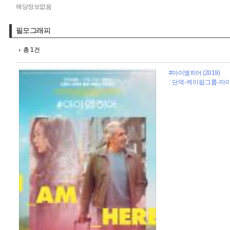
해당정보없음
필모그래피
총 1건
#아이엠히어 (2019)
: 단역-케이팝그룹-마