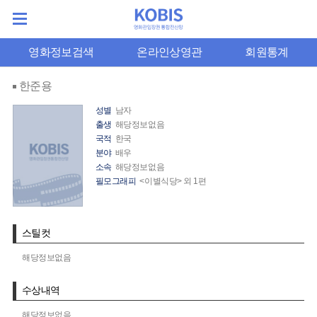
영화정보검색
온라인상영관
회원통계
한준용
성별
남자
출생
해당정보없음
국적
한국
분야
배우
소속
해당정보없음
필모그래피
<이별식당> 외 1편
스틸컷
해당정보없음
수상내역
해당정보없음