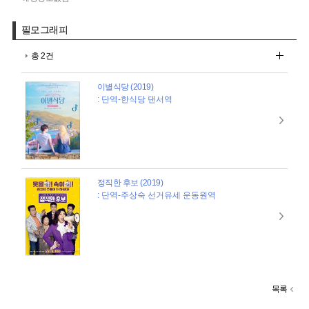
필모그래피
총 2건
이별식당 (2019)
: 단역-한식당 댄서역
정직한 후보 (2019)
: 단역-주상숙 선거유세 운동원역
목록