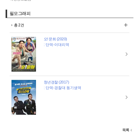
필모그래피
총 2건
오! 문희 (2020)
: 단역-이대리역
청년경찰 (2017)
: 단역-경찰대 동기생역
목록