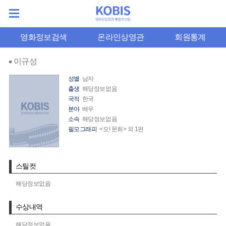
영화정보검색
온라인상영관
회원통계
이규성
성별
남자
출생
해당정보없음
국적
한국
분야
배우
소속
해당정보없음
필모그래피
<오! 문희> 외 1편
스틸컷
해당정보없음
수상내역
해당정보없음