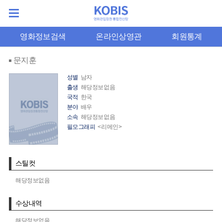
영화정보검색
온라인상영관
회원통계
문지훈
성별
남자
출생
해당정보없음
국적
한국
분야
배우
소속
해당정보없음
필모그래피
<리메인>
스틸컷
해당정보없음
수상내역
해당정보없음