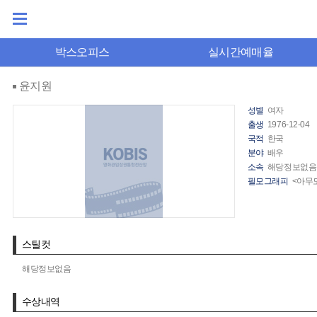
박스오피스
실시간예매율
윤지원
성별
여자
출생
1976-12-04
국적
한국
분야
배우
소속
해당정보없음
필모그래피
<아무도
스틸컷
해당정보없음
수상내역