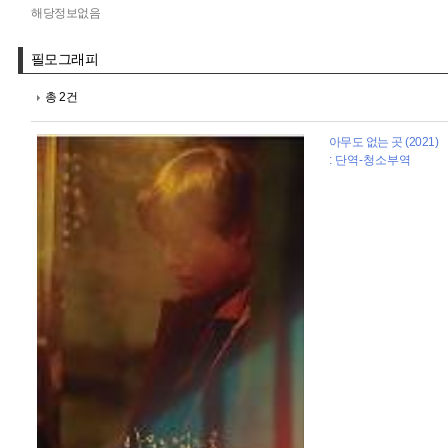
해당정보없음
필모그래피
총 2건
아무도 없는 곳 (2021)
: 단역-청소부역