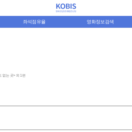
좌석점유율
영화정보검색
 없는 곳> 외 1편