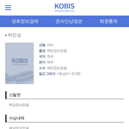
영화정보검색
온라인상영관
회원통계
허진성
성별
여자
출생
해당정보없음
국적
한국
분야
배우
소속
해당정보없음
필모그래피
<웅남이> 외 2편
스틸컷
해당정보없음
수상내역
해당정보없음