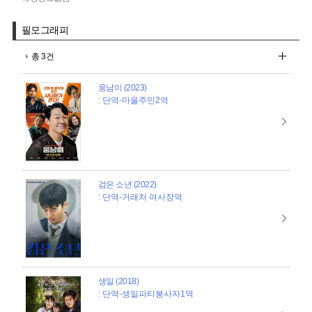
필모그래피
총 3건
웅남이 (2023)
: 단역-마을주민2역
검은 소년 (2022)
: 단역-거래처 여사장역
생일 (2018)
: 단역-생일파티봉사자1역