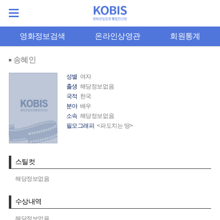
영화정보검색
온라인상영관
회원통계
송혜인
성별
여자
출생
해당정보없음
국적
한국
분야
배우
소속
해당정보없음
필모그래피
<파도치는 땅>
스틸컷
해당정보없음
수상내역
해당정보없음