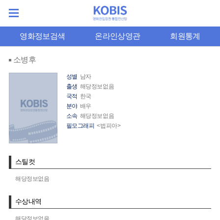
영화정보검색
온라인상영관
회원통계
소병후
성별
남자
출생
해당정보없음
국적
한국
분야
배우
소속
해당정보없음
필모그래피
<법피아>
스틸컷
해당정보없음
수상내역
해당정보없음