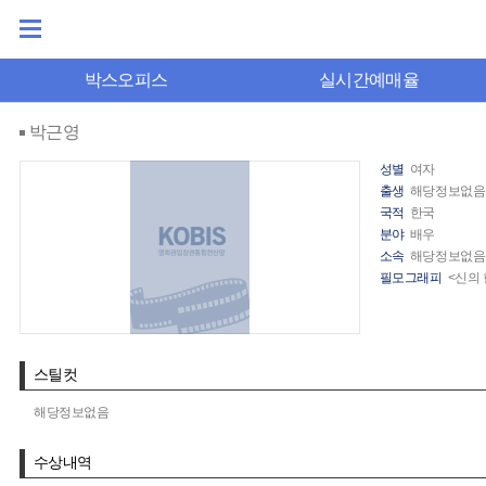
박스오피스
실시간예매율
박근영
성별
여자
출생
해당정보없음
국적
한국
분야
배우
소속
해당정보없음
필모그래피
<신의 
스틸컷
해당정보없음
수상내역