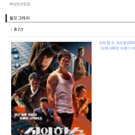
해당정보없음
필모그래피
총 2건
신의 한 수: 귀수편 (201
: 단역-100인 다면기