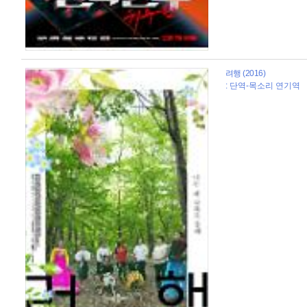
려행 (2016)
: 단역-목소리 연기역