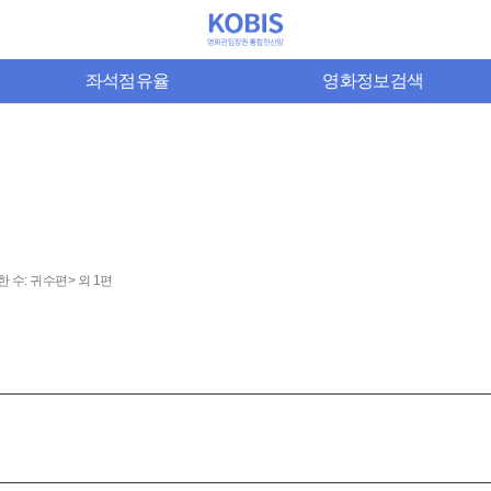
좌석점유율
영화정보검색
한 수: 귀수편> 외 1편