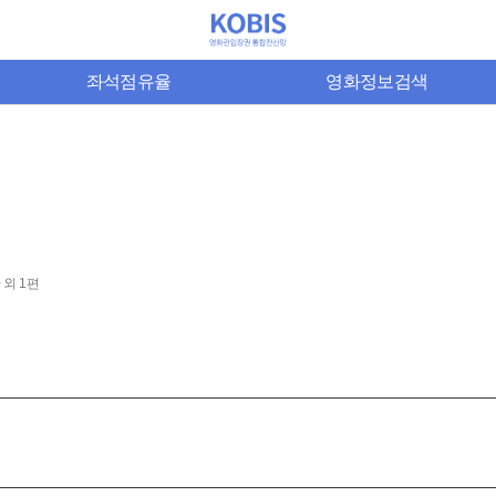
좌석점유율
영화정보검색
 외 1편