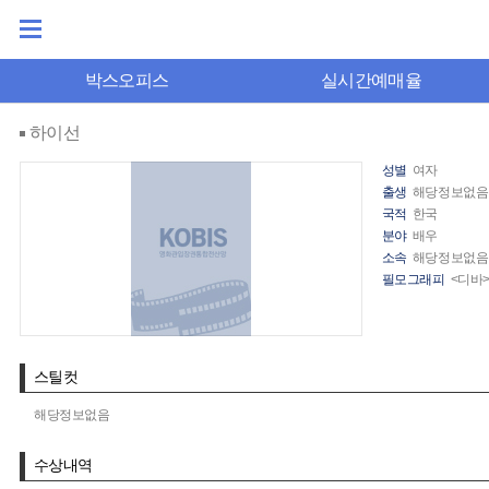
박스오피스
실시간예매율
하이선
성별
여자
출생
해당정보없음
국적
한국
분야
배우
소속
해당정보없음
필모그래피
<디바>
스틸컷
해당정보없음
수상내역