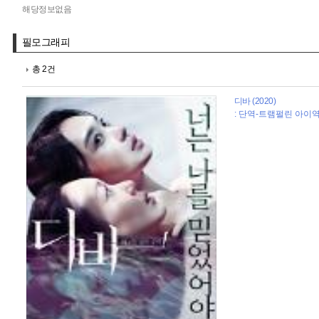
해당정보없음
필모그래피
총 2건
디바 (2020)
: 단역-트램펄린 아이