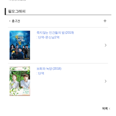
필모그래피
총 2건
죽지않는 인간들의 밤 (2019)
: 단역-문신남2역
보희와 녹양 (2018)
: 단역
목록