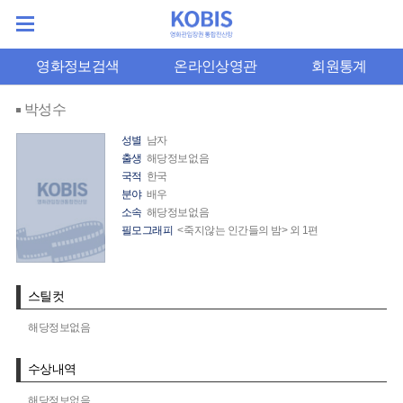
영화정보검색
온라인상영관
회원통계
박성수
성별
남자
출생
해당정보없음
국적
한국
분야
배우
소속
해당정보없음
필모그래피
<죽지않는 인간들의 밤> 외 1편
스틸컷
해당정보없음
수상내역
해당정보없음