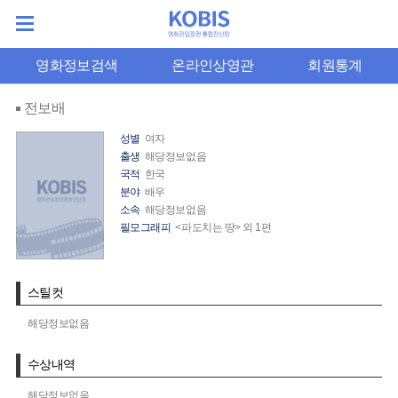
영화정보검색
온라인상영관
회원통계
전보배
성별
여자
출생
해당정보없음
국적
한국
분야
배우
소속
해당정보없음
필모그래피
<파도치는 땅> 외 1편
스틸컷
해당정보없음
수상내역
해당정보없음