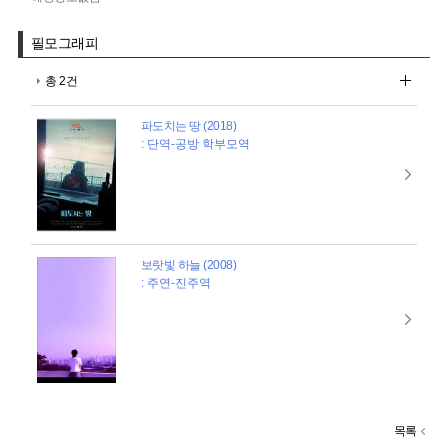
필모그래피
총 2건
파도치는 땅 (2018)
: 단역-공방 학부모역
보랏빛 하늘 (2008)
: 주연-진주역
목록