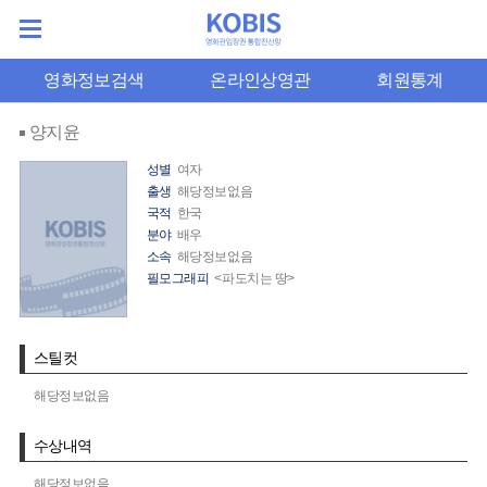
영화정보검색
온라인상영관
회원통계
양지윤
성별
여자
출생
해당정보없음
국적
한국
분야
배우
소속
해당정보없음
필모그래피
<파도치는 땅>
스틸컷
해당정보없음
수상내역
해당정보없음