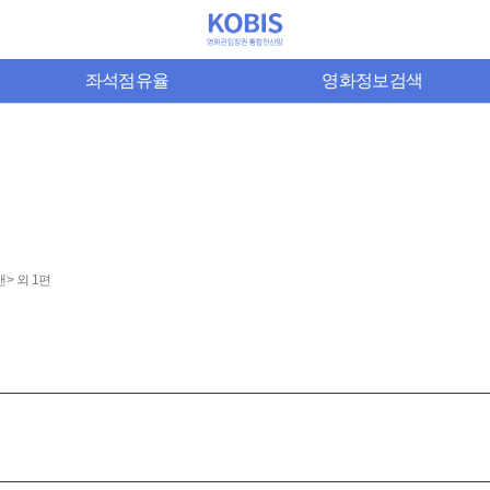
좌석점유율
영화정보검색
> 외 1편