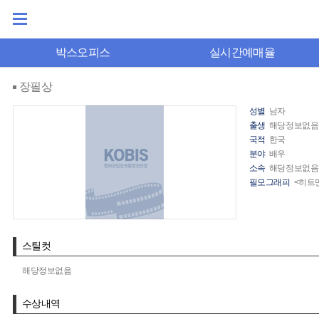
박스오피스
실시간예매율
장필상
성별
남자
출생
해당정보없음
국적
한국
분야
배우
소속
해당정보없음
필모그래피
<히트맨
스틸컷
해당정보없음
수상내역