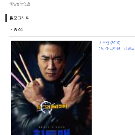
해당정보없음
필모그래피
총 2건
히트맨 (2019)
: 단역-고아원국정원요