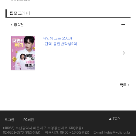
필모그래피
총 1건
내안의 그놈 (2018)
: 단역-동현반학생9역
목록
TOP
로그인
PC버전
(48058) 부산광역시 해운대구 수영강변대로 130(우동)
02-6261-6573 (영화정보)
이용시간: 09:00 ~ 18:00(평일)
E-mail: kobis@kofic.or.kr