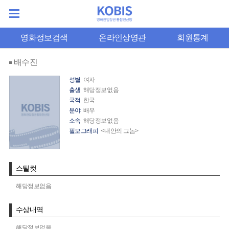
영화정보검색
온라인상영관
회원통계
배수진
성별
여자
출생
해당정보없음
국적
한국
분야
배우
소속
해당정보없음
필모그래피
<내안의 그놈>
스틸컷
해당정보없음
수상내역
해당정보없음