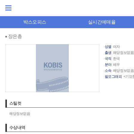
박스오피스
실시간예매율
장은총
성별
여자
출생
해당정보없음
국적
한국
분야
배우
소속
해당정보없음
필모그래피
<기묘
스틸컷
해당정보없음
수상내역