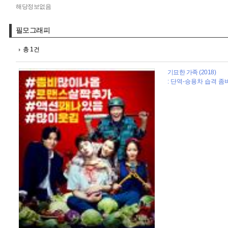
해당정보없음
필모그래피
총 1건
기묘한 가족 (2018)
: 단역-승용차 습격 좀