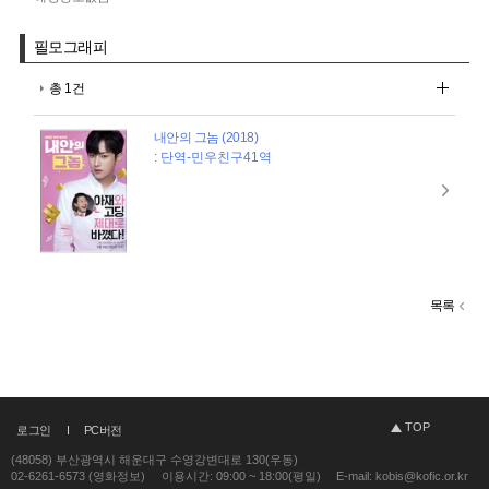
필모그래피
총 1건
내안의 그놈 (2018)
: 단역-민우친구41역
목록
TOP
로그인
PC버전
(48058) 부산광역시 해운대구 수영강변대로 130(우동)
02-6261-6573 (영화정보)
이용시간: 09:00 ~ 18:00(평일)
E-mail: kobis@kofic.or.kr