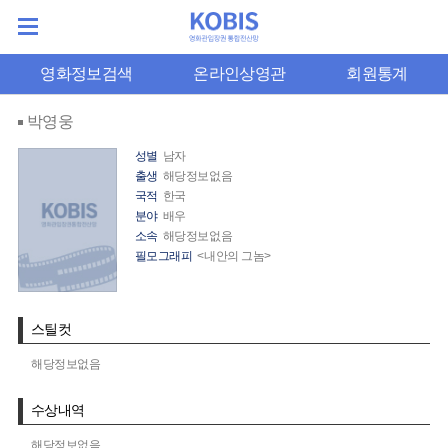
영화정보검색
온라인상영관
회원통계
박영웅
성별
남자
출생
해당정보없음
국적
한국
분야
배우
소속
해당정보없음
필모그래피
<내안의 그놈>
스틸컷
해당정보없음
수상내역
해당정보없음