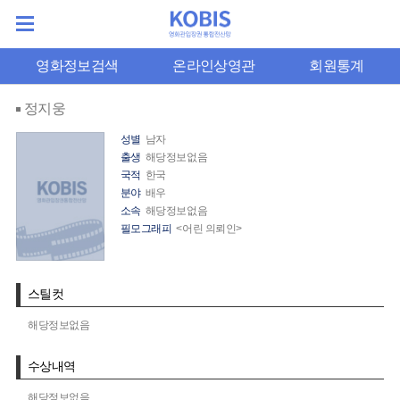
영화정보검색
온라인상영관
회원통계
정지웅
성별
남자
출생
해당정보없음
국적
한국
분야
배우
소속
해당정보없음
필모그래피
<어린 의뢰인>
스틸컷
해당정보없음
수상내역
해당정보없음