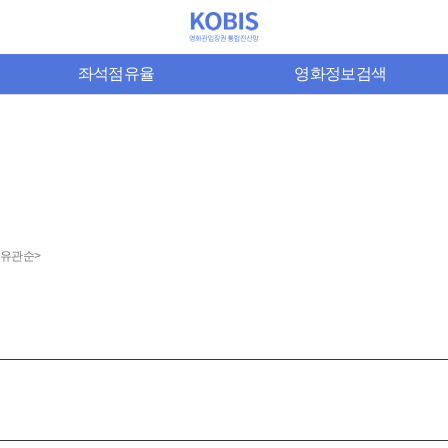
좌석점유율
영화정보검색
9 유관순>