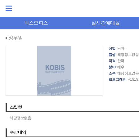
박스오피스
실시간예매율
정우일
성별
남자
출생
해당정보없음
국적
한국
분야
배우
소속
해당정보없음
필모그래피
<191
스틸컷
해당정보없음
수상내역