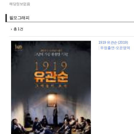
해당정보없음
필모그래피
총 1건
1919 유관순 (2019)
: 우정출연-오은영역